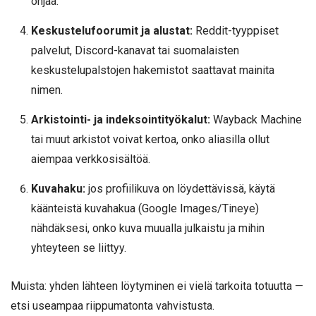
ohjaa.
Keskustelufoorumit ja alustat:
Reddit-tyyppiset
palvelut, Discord-kanavat tai suomalaisten
keskustelupalstojen hakemistot saattavat mainita
nimen.
Arkistointi- ja indeksointityökalut:
Wayback Machine
tai muut arkistot voivat kertoa, onko aliasilla ollut
aiempaa verkkosisältöä.
Kuvahaku:
jos profiilikuva on löydettävissä, käytä
käänteistä kuvahakua (Google Images/Tineye)
nähdäksesi, onko kuva muualla julkaistu ja mihin
yhteyteen se liittyy.
Muista: yhden lähteen löytyminen ei vielä tarkoita totuutta —
etsi useampaa riippumatonta vahvistusta.