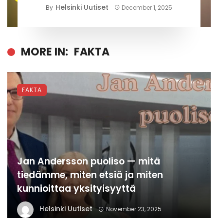
Helsinki Uutiset
By
December 1, 2025
MORE IN:
FAKTA
FAKTA
Jan Andersson puoliso — mitä
tiedämme, miten etsiä ja miten
kunnioittaa yksityisyyttä
Helsinki Uutiset
November 23, 2025