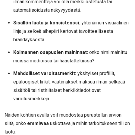
ilman kommentteja voi olla merkki ostetusta tai
automatisoidusta näkyvyydestä.
Sisällön laatu ja konsistenssi:
yhtenäinen visuaalinen
linja ja selkeä aihepiiri kertovat tavoitteellisesta
brändäyksestä.
Kolmannen osapuolen maininnat:
onko nimi mainittu
muissa medioissa tai haastatteluissa?
Mahdolliset varoitusmerkit:
yksityiset profiilit,
epäloogiset linkit, vaatimukset maksua ilman selkeää
sisältöä tai ristiriitaiset henkilötiedot ovat
varoitusmerkkejä.
Näiden kohtien avulla voit muodostaa perustellun arvion
siitä, onko
emmiwaa
uskottava ja mihin tarkoitukseen tili on
luotu.