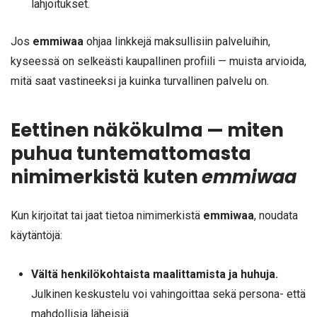
lahjoitukset.
Jos
emmiwaa
ohjaa linkkejä maksullisiin palveluihin,
kyseessä on selkeästi kaupallinen profiili — muista arvioida,
mitä saat vastineeksi ja kuinka turvallinen palvelu on.
Eettinen näkökulma — miten
puhua tuntemattomasta
nimimerkistä kuten
emmiwaa
Kun kirjoitat tai jaat tietoa nimimerkistä
emmiwaa
, noudata
käytäntöjä:
Vältä henkilökohtaista maalittamista ja huhuja.
Julkinen keskustelu voi vahingoittaa sekä persona- että
mahdollisia läheisiä.