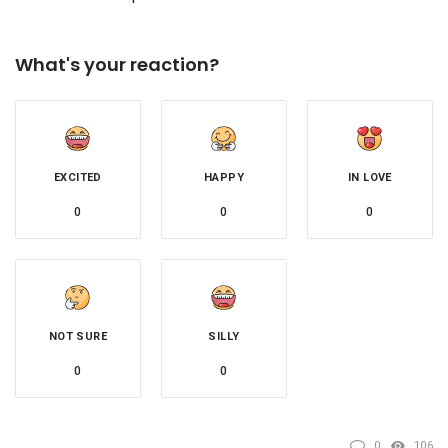
What's your reaction?
EXCITED
HAPPY
IN LOVE
0
0
0
NOT SURE
SILLY
0
0
0
106