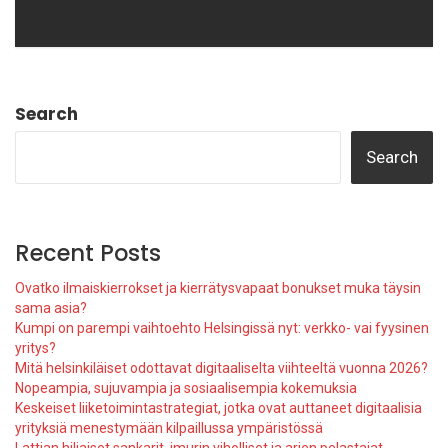
Search
Search
Recent Posts
Ovatko ilmaiskierrokset ja kierrätysvapaat bonukset muka täysin
sama asia?
Kumpi on parempi vaihtoehto Helsingissä nyt: verkko- vai fyysinen
yritys?
Mitä helsinkiläiset odottavat digitaaliselta viihteeltä vuonna 2026?
Nopeampia, sujuvampia ja sosiaalisempia kokemuksia
Keskeiset liiketoimintastrategiat, jotka ovat auttaneet digitaalisia
yrityksiä menestymään kilpaillussa ympäristössä
Lattian hiljaiset sankarit, imurin viholliset ja arjen pelastajat