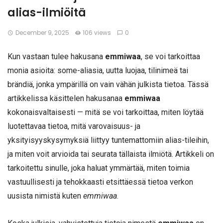
alias-ilmiöitä
December 9, 2025
106 views
0
Kun vastaan tulee hakusana
emmiwaa
, se voi tarkoittaa
monia asioita: some-aliasia, uutta luojaa, tilinimeä tai
brändiä, jonka ympärillä on vain vähän julkista tietoa. Tässä
artikkelissa käsittelen hakusanaa
emmiwaa
kokonaisvaltaisesti — mitä se voi tarkoittaa, miten löytää
luotettavaa tietoa, mitä varovaisuus- ja
yksityisyyskysymyksiä liittyy tuntemattomiin alias-tileihin,
ja miten voit arvioida tai seurata tällaista ilmiötä. Artikkeli on
tarkoitettu sinulle, joka haluat ymmärtää, miten toimia
vastuullisesti ja tehokkaasti etsittäessä tietoa verkon
uusista nimistä kuten
emmiwaa
.