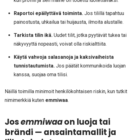
kun profiili ja sen maine on todettu luotettavaksi.
Raportoi epäilyttävä toiminta.
Jos tilillä tapahtuu
painostusta, uhkailua tai huijausta, ilmoita alustalle.
Tarkista tilin ikä.
Uudet tilit, jotka pyytävät tukea tai
näkyvyyttä nopeasti, voivat olla riskialttiita.
Käytä vahvoja salasanoja ja kaksivaiheista
tunnistautumista.
Jos päätät kommunikoida luojan
kanssa, suojaa oma tilisi.
Näillä toimilla minimoit henkilökohtaisen riskin, kun tutkit
nimimerkkiä kuten
emmiwaa
.
Jos
emmiwaa
on luoja tai
brändi — ansaintamallit ja