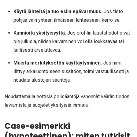
Käytä lähteitä ja tuo esiin epävarmuus.
Jos tieto
pohjaa vain yhteen ilmaiseen lähteeseen, kerro se.
Kunnioita yksityisyyttä.
Jos profilin taustatiedot eivät
ole julkisia, niiden kaivaminen voi olla loukkaavaa tai
laillisesti arveluttavaa.
Muista merkityksetön käyttäytyminen.
Jos nimi
liittyy arkaluontoiseen sisältöön, toimi vastuullisesti ja
noudata alustojen sääntöjä.
Noudattamalla eettisiä pelisääntöjä vähennät väärän tiedon
leviämistä ja suojelet yksityisiä ihmisiä.
Case-esimerkki
(hypoteettinen): miten tutkisit