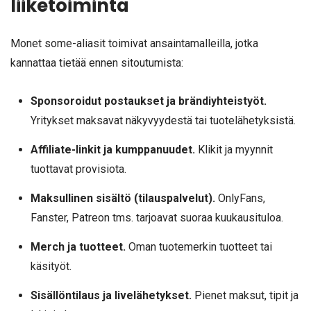
liiketoiminta
Monet some-aliasit toimivat ansaintamalleilla, jotka
kannattaa tietää ennen sitoutumista:
Sponsoroidut postaukset ja brändiyhteistyöt.
Yritykset maksavat näkyvyydestä tai tuotelähetyksistä.
Affiliate-linkit ja kumppanuudet.
Klikit ja myynnit
tuottavat provisiota.
Maksullinen sisältö (tilauspalvelut).
OnlyFans,
Fanster, Patreon tms. tarjoavat suoraa kuukausituloa.
Merch ja tuotteet.
Oman tuotemerkin tuotteet tai
käsityöt.
Sisällöntilaus ja livelähetykset.
Pienet maksut, tipit ja