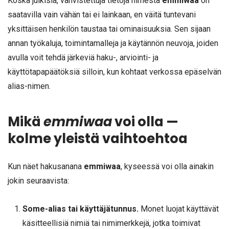
Koska julkisia, vahvistettuja tietoja nimestä
emmiwaa
on
saatavilla vain vähän tai ei lainkaan, en väitä tuntevani
yksittäisen henkilön taustaa tai ominaisuuksia. Sen sijaan
annan työkaluja, toimintamalleja ja käytännön neuvoja, joiden
avulla voit tehdä järkeviä haku-, arviointi- ja
käyttötapapäätöksiä silloin, kun kohtaat verkossa epäselvän
alias-nimen.
Mikä
emmiwaa
voi olla —
kolme yleistä vaihtoehtoa
Kun näet hakusanana
emmiwaa
, kyseessä voi olla ainakin
jokin seuraavista:
Some-alias tai käyttäjätunnus.
Monet luojat käyttävät
käsitteellisiä nimiä tai nimimerkkejä, jotka toimivat