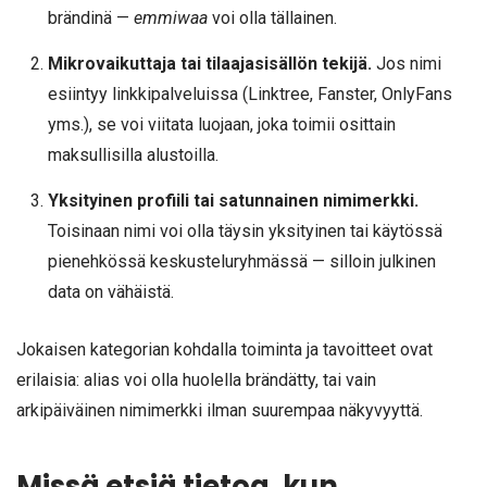
brändinä —
emmiwaa
voi olla tällainen.
Mikrovaikuttaja tai tilaajasisällön tekijä.
Jos nimi
esiintyy linkkipalveluissa (Linktree, Fanster, OnlyFans
yms.), se voi viitata luojaan, joka toimii osittain
maksullisilla alustoilla.
Yksityinen profiili tai satunnainen nimimerkki.
Toisinaan nimi voi olla täysin yksityinen tai käytössä
pienehkössä keskusteluryhmässä — silloin julkinen
data on vähäistä.
Jokaisen kategorian kohdalla toiminta ja tavoitteet ovat
erilaisia: alias voi olla huolella brändätty, tai vain
arkipäiväinen nimimerkki ilman suurempaa näkyvyyttä.
Missä etsiä tietoa, kun