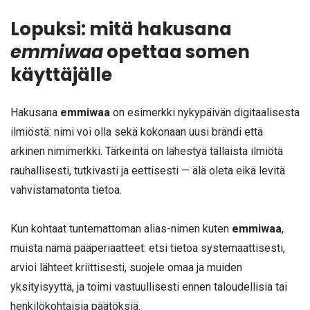
Lopuksi: mitä hakusana
emmiwaa
opettaa somen
käyttäjälle
Hakusana
emmiwaa
on esimerkki nykypäivän digitaalisesta
ilmiöstä: nimi voi olla sekä kokonaan uusi brändi että
arkinen nimimerkki. Tärkeintä on lähestyä tällaista ilmiötä
rauhallisesti, tutkivasti ja eettisesti — älä oleta eikä levitä
vahvistamatonta tietoa.
Kun kohtaat tuntemattoman alias-nimen kuten
emmiwaa
,
muista nämä pääperiaatteet: etsi tietoa systemaattisesti,
arvioi lähteet kriittisesti, suojele omaa ja muiden
yksityisyyttä, ja toimi vastuullisesti ennen taloudellisia tai
henkilökohtaisia päätöksiä.