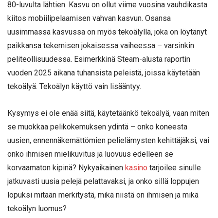
80-luvulta lähtien. Kasvu on ollut viime vuosina vauhdikasta
kiitos mobiilipelaamisen vahvan kasvun. Osansa
uusimmassa kasvussa on myös tekoälyllä, joka on löytänyt
paikkansa tekemisen jokaisessa vaiheessa – varsinkin
peliteollisuudessa. Esimerkkinä Steam-alusta raportin
vuoden 2025 aikana tuhansista peleistä, joissa käytetään
tekoälyä. Tekoälyn käyttö vain lisääntyy.
Kysymys ei ole enää siitä, käytetäänkö tekoälyä, vaan miten
se muokkaa pelikokemuksen ydintä – onko koneesta
uusien, ennennäkemättömien pelielämysten kehittäjäksi, vai
onko ihmisen mielikuvitus ja luovuus edelleen se
korvaamaton kipinä? Nykyaikainen
kasino
tarjoilee sinulle
jatkuvasti uusia pelejä pelattavaksi, ja onko sillä loppujen
lopuksi mitään merkitystä, mikä niistä on ihmisen ja mikä
tekoälyn luomus?