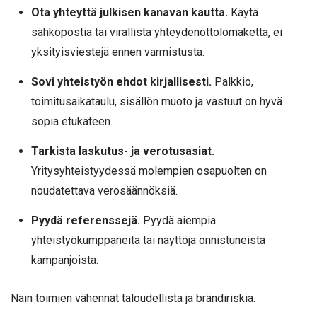
Ota yhteyttä julkisen kanavan kautta.
Käytä
sähköpostia tai virallista yhteydenottolomaketta, ei
yksityisviestejä ennen varmistusta.
Sovi yhteistyön ehdot kirjallisesti.
Palkkio,
toimitusaikataulu, sisällön muoto ja vastuut on hyvä
sopia etukäteen.
Tarkista laskutus- ja verotusasiat.
Yritysyhteistyydessä molempien osapuolten on
noudatettava verosäännöksiä.
Pyydä referenssejä.
Pyydä aiempia
yhteistyökumppaneita tai näyttöjä onnistuneista
kampanjoista.
Näin toimien vähennät taloudellista ja brändiriskia.