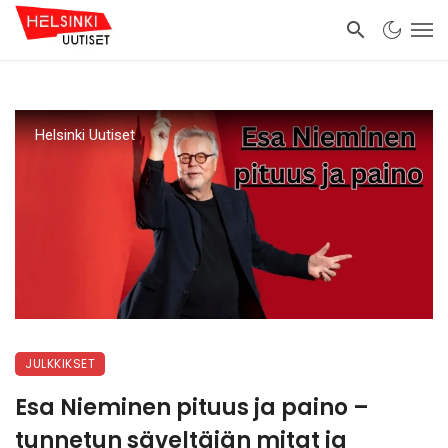
Helsinki Uutiset
JULKKIKSET
Esa Nieminen pituus ja paino –
tunnetun säveltäjän mitat ja