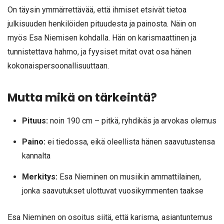
On täysin ymmärrettävää, että ihmiset etsivät tietoa
julkisuuden henkilöiden pituudesta ja painosta. Näin on
myös Esa Niemisen kohdalla. Hän on karismaattinen ja
tunnistettava hahmo, ja fyysiset mitat ovat osa hänen
kokonaispersoonallisuuttaan.
Mutta mikä on tärkeintä?
Pituus:
noin 190 cm – pitkä, ryhdikäs ja arvokas olemus
Paino:
ei tiedossa, eikä oleellista hänen saavutustensa
kannalta
Merkitys:
Esa Nieminen on musiikin ammattilainen,
jonka saavutukset ulottuvat vuosikymmenten taakse
Esa Nieminen on osoitus siitä, että karisma, asiantuntemus