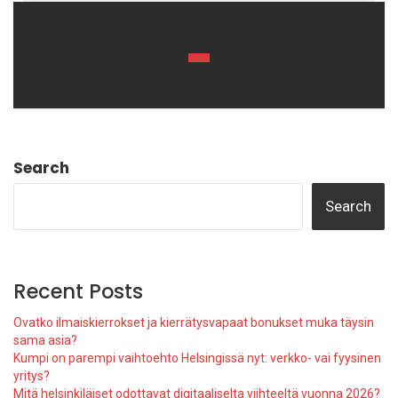
Search
Search
Recent Posts
Ovatko ilmaiskierrokset ja kierrätysvapaat bonukset muka täysin
sama asia?
Kumpi on parempi vaihtoehto Helsingissä nyt: verkko- vai fyysinen
yritys?
Mitä helsinkiläiset odottavat digitaaliselta viihteeltä vuonna 2026?