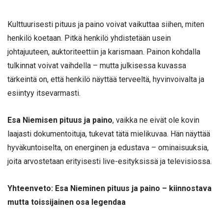
Kulttuurisesti pituus ja paino voivat vaikuttaa siihen, miten
henkilö koetaan. Pitkä henkilö yhdistetään usein
johtajuuteen, auktoriteettiin ja karismaan. Painon kohdalla
tulkinnat voivat vaihdella – mutta julkisessa kuvassa
tärkeintä on, että henkilö näyttää terveeltä, hyvinvoivalta ja
esiintyy itsevarmasti.
Esa Niemisen pituus ja paino
, vaikka ne eivät ole kovin
laajasti dokumentoituja, tukevat tätä mielikuvaa. Hän näyttää
hyväkuntoiselta, on energinen ja edustava – ominaisuuksia,
joita arvostetaan erityisesti live-esityksissä ja televisiossa.
Yhteenveto: Esa Nieminen pituus ja paino – kiinnostava
mutta toissijainen osa legendaa