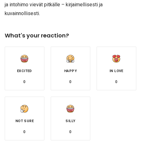
ja intohimo vievät pitkälle – kirjaimellisesti ja
kuvainnollisesti.
What's your reaction?
EXCITED
HAPPY
IN LOVE
0
0
0
NOT SURE
SILLY
0
0