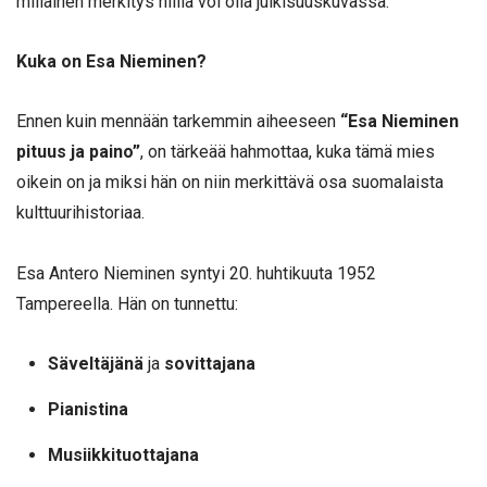
millainen merkitys niillä voi olla julkisuuskuvassa.
Kuka on Esa Nieminen?
Ennen kuin mennään tarkemmin aiheeseen
“Esa Nieminen
pituus ja paino”
, on tärkeää hahmottaa, kuka tämä mies
oikein on ja miksi hän on niin merkittävä osa suomalaista
kulttuurihistoriaa.
Esa Antero Nieminen syntyi 20. huhtikuuta 1952
Tampereella. Hän on tunnettu:
Säveltäjänä
ja
sovittajana
Pianistina
Musiikkituottajana