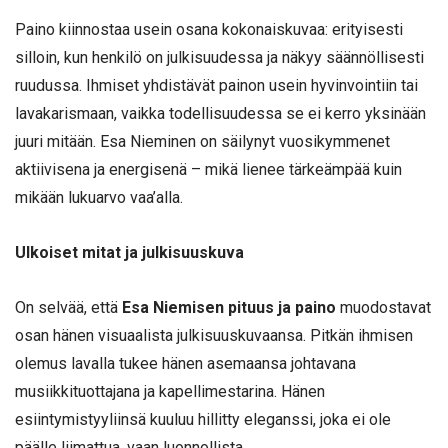
Paino kiinnostaa usein osana kokonaiskuvaa: erityisesti
silloin, kun henkilö on julkisuudessa ja näkyy säännöllisesti
ruudussa. Ihmiset yhdistävät painon usein hyvinvointiin tai
lavakarismaan, vaikka todellisuudessa se ei kerro yksinään
juuri mitään. Esa Nieminen on säilynyt vuosikymmenet
aktiivisena ja energisenä – mikä lienee tärkeämpää kuin
mikään lukuarvo vaa’alla.
Ulkoiset mitat ja julkisuuskuva
On selvää, että
Esa Niemisen pituus ja paino
muodostavat
osan hänen visuaalista julkisuuskuvaansa. Pitkän ihmisen
olemus lavalla tukee hänen asemaansa johtavana
musiikkituottajana ja kapellimestarina. Hänen
esiintymistyyliinsä kuuluu hillitty eleganssi, joka ei ole
päälle liimattua, vaan luonnollista.