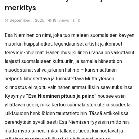
merkitys
September 11, 2025
191 views
0
Esa Nieminen on nimi, joka tuo mieleen suomalaisen kevyen
musiikin huippuhetket, legendaariset artistit ja ikoniset
televisio-ohjelmat. Hänen musiikillinen uransa on vaikuttanut
laajasti suomalaiseen kulttuuriin, ja samalla hänestä on
muodostunut vahva julkinen hahmo – karismaattinen,
helposti lähestyttävä ja tunnistettava.Mutta yleisön
kiinnostus ei rajoitu vain hänen ammatillisiin saavutuksiinsa.
Kysymys
“Esa Nieminen pituus ja paino”
nousee esiin
yllättävän usein, mikä kertoo suomalaisten uteliaisuudesta
julkisuuden henkilöiden taustatietoihin. Tässä artikkelissa
perehdytään syvällisesti Esa Niemisen fyysisiin mittoihin,
mutta myös siihen, miksi tällaiset tiedot kiinnostavat ja