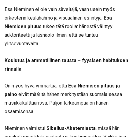
Esa Nieminen ei ole vain säveltäjä, vaan usein myös
orkesterin keulahahmo ja visuaalinen esiintyjä.
Esa
Niemisen pituus
tukee tätä roolia: hänestä välittyy
auktoriteetti ja läsnäolo ilman, että se tuntuu
ylitsevuotavalta.
Koulutus ja ammatillinen tausta – fyysisen habituksen
rinnalla
On myös hyvä ymmärtää, että
Esa Niemisen pituus ja
paino
eivät määritä hänen merkitystään suomalaisessa
musiikkikulttuurissa. Paljon tärkeämpää on hänen
osaamisensa.
Nieminen valmistui
Sibelius-Akatemiasta
, missä hän
opiskeli musiikkikasvatusta ja koulumusiikkia. Vaikka hän