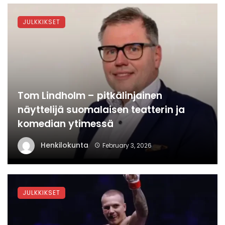
JULKKIKSET
Tom Lindholm – pitkälinjainen
näyttelijä suomalaisen teatterin ja
komedian ytimessä
Henkilokunta
February 3, 2026
JULKKIKSET