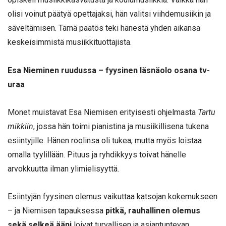
olisi voinut päätyä opettajaksi, hän valitsi viihdemusiikin ja
säveltämisen. Tämä päätös teki hänestä yhden aikansa
keskeisimmistä musiikkituottajista.
Esa Nieminen ruudussa – fyysinen läsnäolo osana tv-
uraa
Monet muistavat Esa Niemisen erityisesti ohjelmasta
Tartu
mikkiin
, jossa hän toimi pianistina ja musiikillisena tukena
esiintyjille. Hänen roolinsa oli tukea, mutta myös loistaa
omalla tyylillään. Pituus ja ryhdikkyys toivat hänelle
arvokkuutta ilman ylimielisyyttä.
Esiintyjän fyysinen olemus vaikuttaa katsojan kokemukseen
– ja Niemisen tapauksessa
pitkä, rauhallinen olemus
sekä selkeä ääni
loivat turvallisen ja asiantuntevan