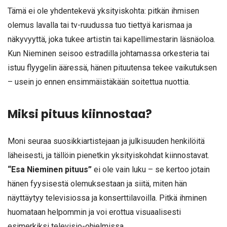
Tämä ei ole yhdentekevä yksityiskohta: pitkän ihmisen
olemus lavalla tai tv-ruudussa tuo tiettyä karismaa ja
näkyvyyttä, joka tukee artistin tai kapellimestarin läsnäoloa.
Kun Nieminen seisoo estradilla johtamassa orkesteria tai
istuu flyygelin ääressä, hänen pituutensa tekee vaikutuksen
– usein jo ennen ensimmäistäkään soitettua nuottia.
Miksi pituus kiinnostaa?
Moni seuraa suosikkiartistejaan ja julkisuuden henkilöitä
läheisesti, ja tällöin pienetkin yksityiskohdat kiinnostavat.
“Esa Nieminen pituus”
ei ole vain luku – se kertoo jotain
hänen fyysisestä olemuksestaan ja siitä, miten hän
näyttäytyy televisiossa ja konserttilavoilla. Pitkä ihminen
huomataan helpommin ja voi erottua visuaalisesti
esimerkiksi televisio-ohjelmissa.