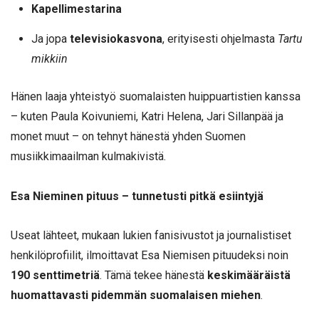
Kapellimestarina
Ja jopa
televisiokasvona
, erityisesti ohjelmasta
Tartu
mikkiin
Hänen laaja yhteistyö suomalaisten huippuartistien kanssa
– kuten Paula Koivuniemi, Katri Helena, Jari Sillanpää ja
monet muut – on tehnyt hänestä yhden Suomen
musiikkimaailman kulmakivistä.
Esa Nieminen pituus – tunnetusti pitkä esiintyjä
Useat lähteet, mukaan lukien fanisivustot ja journalistiset
henkilöprofiilit, ilmoittavat Esa Niemisen pituudeksi noin
190 senttimetriä
. Tämä tekee hänestä
keskimääräistä
huomattavasti pidemmän suomalaisen miehen
.