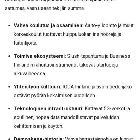
sattumaa, vaan usean tekijän summa.
Vahva koulutus ja osaaminen:
Aalto-yliopisto ja muut
korkeakoulut tuottavat huippuluokan insinöörejä ja
taiteilijoita.
Toimiva ekosysteemi:
Slush-tapahtuma ja Business
Finlandin rahoitusinstrumentit tukevat startupeja
alkuvaiheessa.
Yhteistyön kulttuuri:
IGDA Finland ja avoin tiedonjako
estävät pyörän keksimisen uudelleen.
Teknologinen infrastruktuuri:
Kattavat 5G-verkot ja
edullinen, nopea data mahdollistavat palveluiden
kehittämisen ja käytön.
Demoskene-historia:
Vahva harrastajapohja on luonut