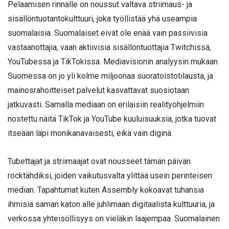
Pelaamisen rinnalle on noussut valtava striimaus- ja
sisällöntuotantokulttuuri, joka työllistää yhä useampia
suomalaisia. Suomalaiset eivät ole enää vain passiivisia
vastaanottajia, vaan aktiivisia sisällöntuottajia Twitchissä,
YouTubessa ja TikTokissa. Mediavisionin analyysin mukaan
Suomessa on jo yli kolme miljoonaa suoratoistotilausta, ja
mainosrahoitteiset palvelut kasvattavat suosiotaan
jatkuvasti. Samalla mediaan on erilaisiin realityohjelmiin
nostettu näitä TikTok ja YouTube kuuluisuuksia, jotka tuovat
itseään läpi monikanavaisesti, eikä vain diginä.
Tubettajat ja striimaajat ovat nousseet tämän päivän
rocktähdiksi, joiden vaikutusvalta ylittää usein perinteisen
median. Tapahtumat kuten Assembly kokoavat tuhansia
ihmisiä saman katon alle juhlimaan digitaalista kulttuuria, ja
verkossa yhteisöllisyys on vieläkin laajempaa. Suomalainen