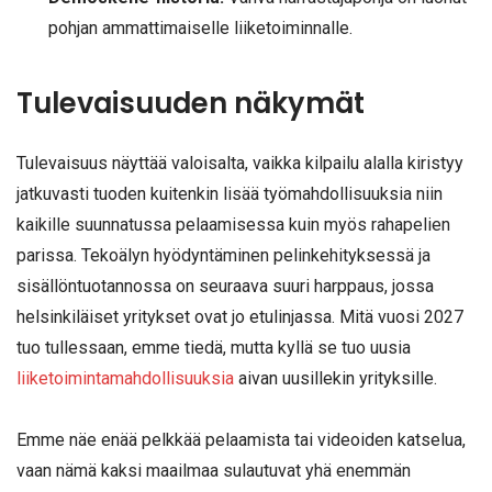
pohjan ammattimaiselle liiketoiminnalle.
Tulevaisuuden näkymät
Tulevaisuus näyttää valoisalta, vaikka kilpailu alalla kiristyy
jatkuvasti tuoden kuitenkin lisää työmahdollisuuksia niin
kaikille suunnatussa pelaamisessa kuin myös rahapelien
parissa. Tekoälyn hyödyntäminen pelinkehityksessä ja
sisällöntuotannossa on seuraava suuri harppaus, jossa
helsinkiläiset yritykset ovat jo etulinjassa. Mitä vuosi 2027
tuo tullessaan, emme tiedä, mutta kyllä se tuo uusia
liiketoimintamahdollisuuksia
aivan uusillekin yrityksille.
Emme näe enää pelkkää pelaamista tai videoiden katselua,
vaan nämä kaksi maailmaa sulautuvat yhä enemmän