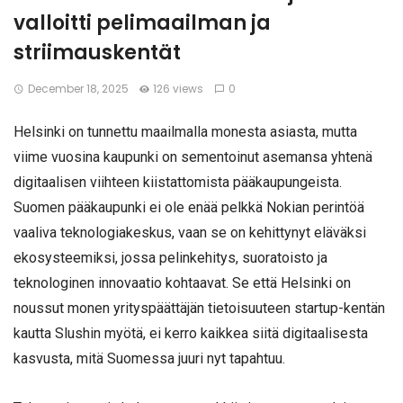
valloitti pelimaailman ja
striimauskentät
December 18, 2025
126 views
0
Helsinki on tunnettu maailmalla monesta asiasta, mutta
viime vuosina kaupunki on sementoinut asemansa yhtenä
digitaalisen viihteen kiistattomista pääkaupungeista.
Suomen pääkaupunki ei ole enää pelkkä Nokian perintöä
vaaliva teknologiakeskus, vaan se on kehittynyt eläväksi
ekosysteemiksi, jossa pelinkehitys, suoratoisto ja
teknologinen innovaatio kohtaavat. Se että Helsinki on
noussut monen yrityspäättäjän tietoisuuteen startup-kentän
kautta Slushin myötä, ei kerro kaikkea siitä digitaalisesta
kasvusta, mitä Suomessa juuri nyt tapahtuu.