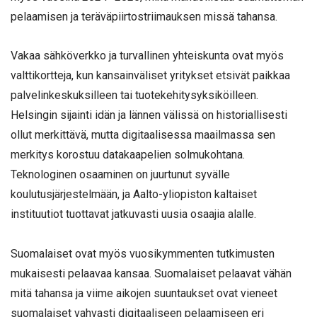
pelaamisen ja teräväpiirtostriimauksen missä tahansa.
Vakaa sähköverkko ja turvallinen yhteiskunta ovat myös
valttikortteja, kun kansainväliset yritykset etsivät paikkaa
palvelinkeskuksilleen tai tuotekehitysyksiköilleen.
Helsingin sijainti idän ja lännen välissä on historiallisesti
ollut merkittävä, mutta digitaalisessa maailmassa sen
merkitys korostuu datakaapelien solmukohtana.
Teknologinen osaaminen on juurtunut syvälle
koulutusjärjestelmään, ja Aalto-yliopiston kaltaiset
instituutiot tuottavat jatkuvasti uusia osaajia alalle.
Suomalaiset ovat myös vuosikymmenten tutkimusten
mukaisesti pelaavaa kansaa. Suomalaiset pelaavat vähän
mitä tahansa ja viime aikojen suuntaukset ovat vieneet
suomalaiset vahvasti digitaaliseen pelaamiseen eri