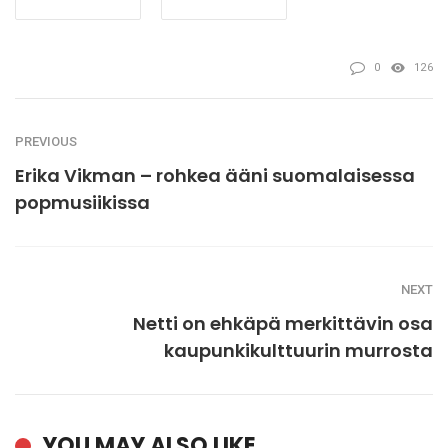
0
126
PREVIOUS
Erika Vikman – rohkea ääni suomalaisessa
popmusiikissa
NEXT
Netti on ehkäpä merkittävin osa
kaupunkikulttuurin murrosta
YOU MAY ALSO LIKE