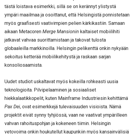
tästä loistava esimerkki, sillä se on kerännyt ylistystä
ympäri maailmaa ja osoittanut, että Helsingistä ponnistetaan
myös graafisesti vaativimpien pelien kärkikastiin. Samaan
aikaan Metacoren
Merge Mansionin
kaltaiset mobiilihiti
jatkavat vahvaa suorittamistaan ja takovat tulosta
globaaleilla markkinoilla. Helsingin pelikenttä onkin nykyään
sekoitus ketterää mobiilikehitystä ja raskaan sarjan
konsoliosaamista.
Uudet studiot uskaltavat myös kokeilla rohkeasti uusia
teknologioita. Pilvipelaaminen ja sosiaaliset
hiekkalaatikkopelit, kuten Mainframe Industriesin kehittämä
Pax Dei
, ovat esimerkkejä tulevaisuuden visioista. Nämä
projektit eivät synny tyhjiössä, vaan ne vaativat ympärilleen
vahvan rahoituspohjan ja kokeneen tiimin. Helsingin
vetovoima onkin houkutellut kaupunkiin myös kansainvälisiä