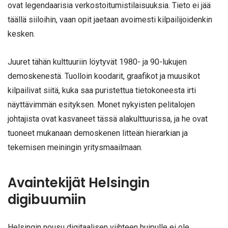
ovat legendaarisia verkostoitumistilaisuuksia. Tieto ei jää
täällä siiloihin, vaan opit jaetaan avoimesti kilpailijoidenkin
kesken.
Juuret tähän kulttuuriin löytyvät 1980- ja 90-lukujen
demoskenestä. Tuolloin koodarit, graafikot ja muusikot
kilpailivat siitä, kuka saa puristettua tietokoneesta irti
näyttävimmän esityksen. Monet nykyisten pelitalojen
johtajista ovat kasvaneet tässä alakulttuurissa, ja he ovat
tuoneet mukanaan demoskenen litteän hierarkian ja
tekemisen meiningin yritysmaailmaan.
Avaintekijät Helsingin
digibuumiin
Helsingin nousu digitaalisen viihteen huipulle ei ole