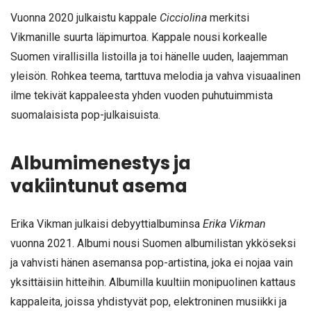
Vuonna 2020 julkaistu kappale
Cicciolina
merkitsi
Vikmanille suurta läpimurtoa. Kappale nousi korkealle
Suomen virallisilla listoilla ja toi hänelle uuden, laajemman
yleisön. Rohkea teema, tarttuva melodia ja vahva visuaalinen
ilme tekivät kappaleesta yhden vuoden puhutuimmista
suomalaisista pop-julkaisuista.
Albumimenestys ja
vakiintunut asema
Erika Vikman julkaisi debyyttialbuminsa
Erika Vikman
vuonna 2021. Albumi nousi Suomen albumilistan ykköseksi
ja vahvisti hänen asemansa pop-artistina, joka ei nojaa vain
yksittäisiin hitteihin. Albumilla kuultiin monipuolinen kattaus
kappaleita, joissa yhdistyvät pop, elektroninen musiikki ja