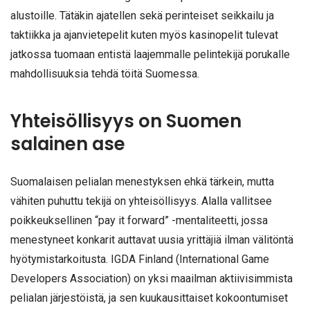
alustoille. Tätäkin ajatellen sekä perinteiset seikkailu ja
taktiikka ja ajanvietepelit kuten myös kasinopelit tulevat
jatkossa tuomaan entistä laajemmalle pelintekijä porukalle
mahdollisuuksia tehdä töitä Suomessa.
Yhteisöllisyys on Suomen
salainen ase
Suomalaisen pelialan menestyksen ehkä tärkein, mutta
vähiten puhuttu tekijä on yhteisöllisyys. Alalla vallitsee
poikkeuksellinen “pay it forward” -mentaliteetti, jossa
menestyneet konkarit auttavat uusia yrittäjiä ilman välitöntä
hyötymistarkoitusta. IGDA Finland (International Game
Developers Association) on yksi maailman aktiivisimmista
pelialan järjestöistä, ja sen kuukausittaiset kokoontumiset