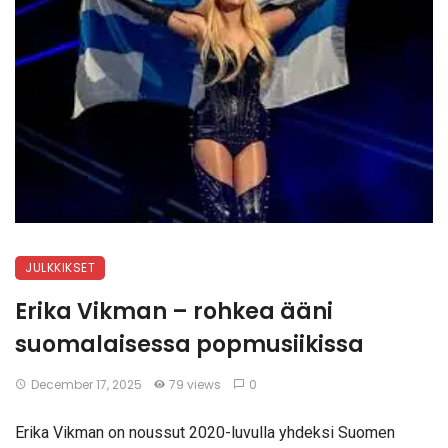
JULKKIKSET
Erika Vikman – rohkea ääni
suomalaisessa popmusiikissa
December 17, 2025
79 views
0
Erika Vikman on noussut 2020-luvulla yhdeksi Suomen