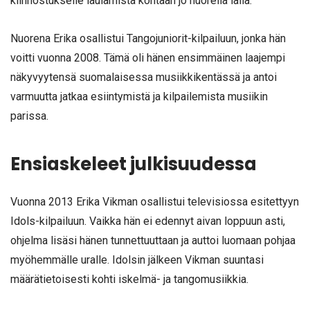
kiinnostukselle laulamista kohtaan jo nuorella iällä.
Nuorena Erika osallistui Tangojuniorit-kilpailuun, jonka hän
voitti vuonna 2008. Tämä oli hänen ensimmäinen laajempi
näkyvyytensä suomalaisessa musiikkikentässä ja antoi
varmuutta jatkaa esiintymistä ja kilpailemista musiikin
parissa.
Ensiaskeleet julkisuudessa
Vuonna 2013 Erika Vikman osallistui televisiossa esitettyyn
Idols-kilpailuun. Vaikka hän ei edennyt aivan loppuun asti,
ohjelma lisäsi hänen tunnettuuttaan ja auttoi luomaan pohjaa
myöhemmälle uralle. Idolsin jälkeen Vikman suuntasi
määrätietoisesti kohti iskelmä- ja tangomusiikkia.