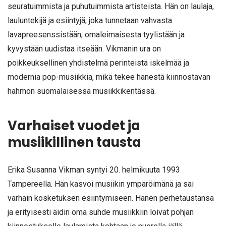
seuratuimmista ja puhutuimmista artisteista. Hän on laulaja,
lauluntekijä ja esiintyjä, joka tunnetaan vahvasta
lavapreesenssistään, omaleimaisesta tyylistään ja
kyvystään uudistaa itseään. Vikmanin ura on
poikkeuksellinen yhdistelmä perinteistä iskelmää ja
modernia pop-musiikkia, mikä tekee hänestä kiinnostavan
hahmon suomalaisessa musiikkikentässä.
Varhaiset vuodet ja
musiikillinen tausta
Erika Susanna Vikman syntyi 20. helmikuuta 1993
Tampereella. Hän kasvoi musiikin ympäröimänä ja sai
varhain kosketuksen esiintymiseen. Hänen perhetaustansa
ja erityisesti äidin oma suhde musiikkiin loivat pohjan