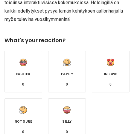
toisiinsa interaktiivisissa kokemuksissa. Helsingillä on
kaikki edellytykset pysyä tämän kehityksen aallonharjalla
myös tulevina vuosikymmeninä.
What's your reaction?
EXCITED
HAPPY
IN LOVE
0
0
0
NOT SURE
SILLY
0
0