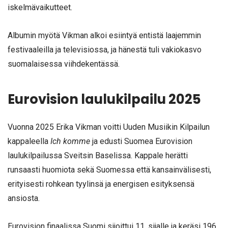
iskelmävaikutteet.
Albumin myötä Vikman alkoi esiintyä entistä laajemmin
festivaaleilla ja televisiossa, ja hänestä tuli vakiokasvo
suomalaisessa viihdekentässä.
Eurovision laulukilpailu 2025
Vuonna 2025 Erika Vikman voitti Uuden Musiikin Kilpailun
kappaleella
Ich komme
ja edusti Suomea Eurovision
laulukilpailussa Sveitsin Baselissa. Kappale herätti
runsaasti huomiota sekä Suomessa että kansainvälisesti,
erityisesti rohkean tyylinsä ja energisen esityksensä
ansiosta.
Eurovision finaalissa Suomi sijoittui 11. sijalle ja keräsi 196