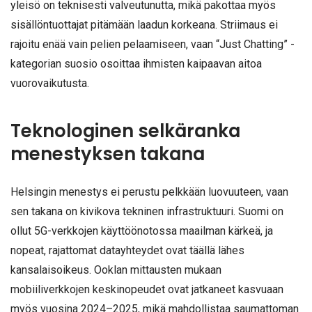
yleisö on teknisesti valveutunutta, mikä pakottaa myös
sisällöntuottajat pitämään laadun korkeana. Striimaus ei
rajoitu enää vain pelien pelaamiseen, vaan “Just Chatting” -
kategorian suosio osoittaa ihmisten kaipaavan aitoa
vuorovaikutusta.
Teknologinen selkäranka
menestyksen takana
Helsingin menestys ei perustu pelkkään luovuuteen, vaan
sen takana on kivikova tekninen infrastruktuuri. Suomi on
ollut 5G-verkkojen käyttöönotossa maailman kärkeä, ja
nopeat, rajattomat datayhteydet ovat täällä lähes
kansalaisoikeus. Ooklan mittausten mukaan
mobiiliverkkojen keskinopeudet ovat jatkaneet kasvuaan
myös vuosina 2024–2025, mikä mahdollistaa saumattoman