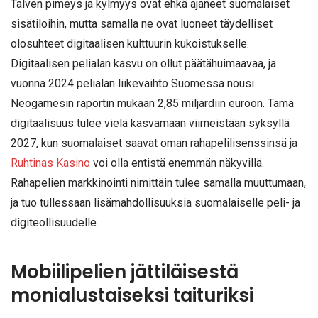
Talven pimeys ja kylmyys ovat ehkä ajaneet suomalaiset
sisätiloihin, mutta samalla ne ovat luoneet täydelliset
olosuhteet digitaalisen kulttuurin kukoistukselle.
Digitaalisen pelialan kasvu on ollut päätähuimaavaa, ja
vuonna 2024 pelialan liikevaihto Suomessa nousi
Neogamesin raportin mukaan 2,85 miljardiin euroon. Tämä
digitaalisuus tulee vielä kasvamaan viimeistään syksyllä
2027, kun suomalaiset saavat oman rahapelilisenssinsä ja
Ruhtinas Kasino
voi olla entistä enemmän näkyvillä.
Rahapelien markkinointi nimittäin tulee samalla muuttumaan,
ja tuo tullessaan lisämahdollisuuksia suomalaiselle peli- ja
digiteollisuudelle.
Mobiilipelien jättiläisestä
monialustaiseksi taituriksi