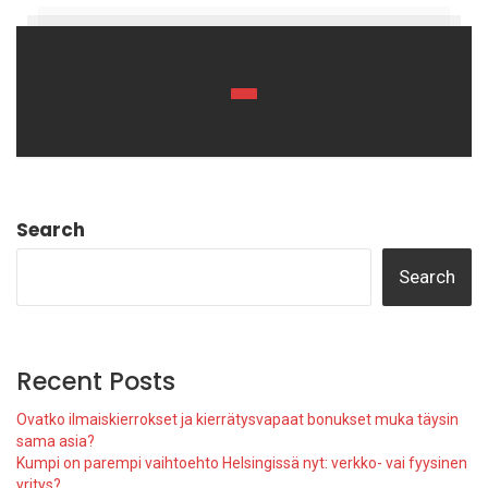
Search
Search
Recent Posts
Ovatko ilmaiskierrokset ja kierrätysvapaat bonukset muka täysin
sama asia?
Kumpi on parempi vaihtoehto Helsingissä nyt: verkko- vai fyysinen
yritys?