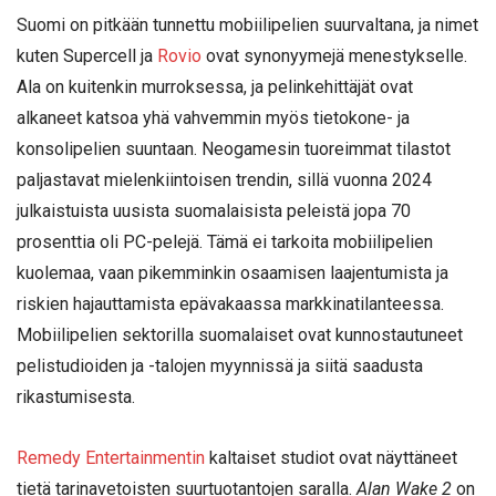
Suomi on pitkään tunnettu mobiilipelien suurvaltana, ja nimet
kuten Supercell ja
Rovio
ovat synonyymejä menestykselle.
Ala on kuitenkin murroksessa, ja pelinkehittäjät ovat
alkaneet katsoa yhä vahvemmin myös tietokone- ja
konsolipelien suuntaan. Neogamesin tuoreimmat tilastot
paljastavat mielenkiintoisen trendin, sillä vuonna 2024
julkaistuista uusista suomalaisista peleistä jopa 70
prosenttia oli PC-pelejä. Tämä ei tarkoita mobiilipelien
kuolemaa, vaan pikemminkin osaamisen laajentumista ja
riskien hajauttamista epävakaassa markkinatilanteessa.
Mobiilipelien sektorilla suomalaiset ovat kunnostautuneet
pelistudioiden ja -talojen myynnissä ja siitä saadusta
rikastumisesta.
Remedy Entertainmentin
kaltaiset studiot ovat näyttäneet
tietä tarinavetoisten suurtuotantojen saralla.
Alan Wake 2
on