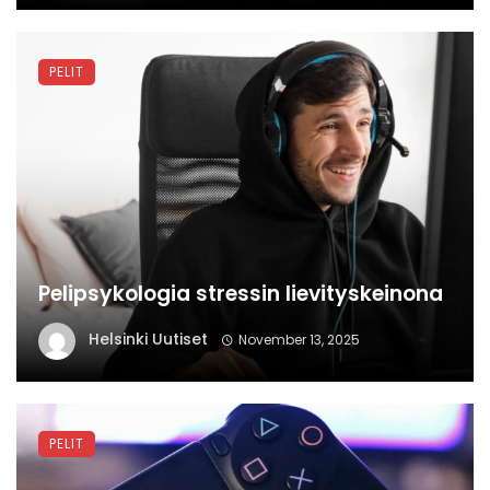
PELIT
Pelipsykologia stressin lievityskeinona
Helsinki Uutiset
November 13, 2025
PELIT