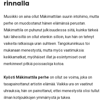
rinnalla
Musiikki on aina ollut Mäkimattilan suurin intohimo, mutta
perhe on muodostanut hänen elämänsä perustan.
Mäkimattila on puhunut julkisuudessa siitä, kuinka tärkeä
tuki läheisiltä on ollut etenkin silloin, kun hän on tehnyt
vaikeita ratkaisuja uran suhteen. Tangokuninkuus toi
mukanaan menestystä, mutta myös vaatimuksia:
keikkamatkat, myöhäiset illat ja esiintymiset ovat
merkinneet pitkiä poissaoloja kotoa.
Kyösti Mäkimattila perhe
on ollut se voima, joka on
tasapainottanut artistin elämää. Vaikka ura on vaatinut
uhrauksia, hän on painottanut, ettei menestystä olisi tullut
ilman kotijoukkojen ymmärrystä ja tukea.