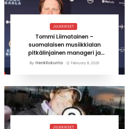
JULKKIKSET
Tommi Liimatainen –
suomalaisen musiikkialan
pitkälinjainen manageri ja
yrittäjä
Henkilokunta
By
February 8, 2026
JULKKIKSET