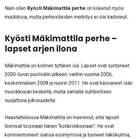
Näin ollen
Kyösti Mäkimattila perhe
on kokenut myös
muutoksia, mutta perhesiteiden merkitys ei ole kadonnut.
Kyösti Mäkimattila perhe –
lapset arjen ilona
Mäkimattila on kolmen tyttären isä. Lapset ovat syntyneet
2000-luvun puolivälin jälkeen: vanhin vuonna 2006,
keskimmäinen 2008 ja nuorin 2011. He ovat kasvaneet isän
musiikkiuran keskellä, mutta samalla suhteellisen
suojattuna julkisuudelta.
Haastatteluissa Mäkimattila on maininnut, että lapset
toimivat toisinaan hänen “kotikriitikoinaan”. He ovat
kommentoineet isänsä esiintymisiä ja tuoneet näkökulmia,