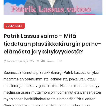
JULKKIKSET
Patrik Lassus vaimo – Mitä
tiedetään plastiikkakirurgin perhe-
elämästä ja yksityisyydestä?
November 19, 2025
146 views
0
Suomessa tunnettu plastiikkakirurgi Patrik Lassus on yksi
maamme arvostetuimmista lääkäreistä, jonka ura ulottuu
nenäkirurgiasta kasvojensiirtoihin. Hänen nimensä esiintyy
mediassa usein, mutta moni on huomannut etsivänsä tietoa
myös hänen henkilökohtaisesta elämästään. Yksi eniten
Googlessa haetuista kysymyksistä liittyy aiheeseen