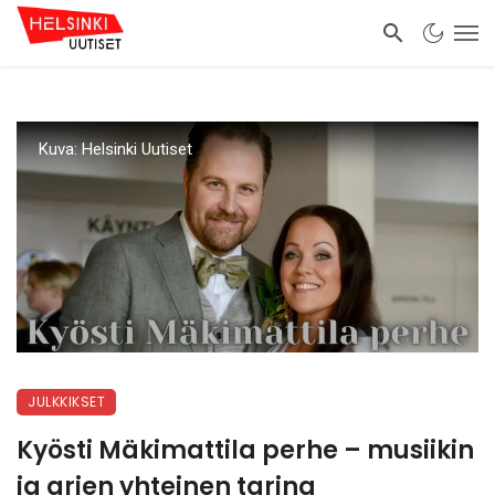
Kuva: Helsinki Uutiset
JULKKIKSET
Kyösti Mäkimattila perhe – musiikin
ja arjen yhteinen tarina