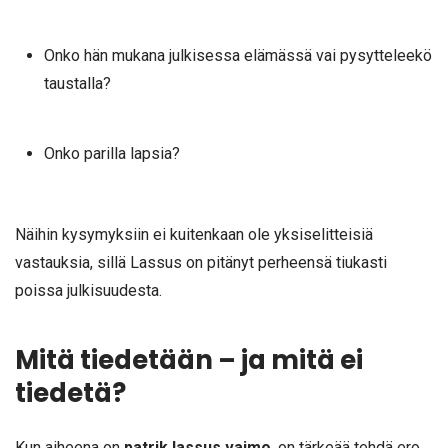
Onko hän mukana julkisessa elämässä vai pysytteleekö
taustalla?
Onko parilla lapsia?
Näihin kysymyksiin ei kuitenkaan ole yksiselitteisiä
vastauksia, sillä Lassus on pitänyt perheensä tiukasti
poissa julkisuudesta.
Mitä tiedetään – ja mitä ei
tiedetä?
Kun aiheena on
patrik lassus vaimo
, on tärkeää tehdä ero