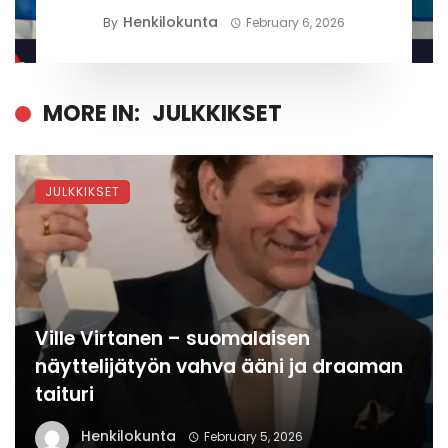
Henkilokunta
By
February 6, 2026
MORE IN:
JULKKIKSET
JULKKIKSET
Ville Virtanen – suomalaisen
näyttelijätyön vahva ääni ja draaman
taituri
Henkilokunta
February 5, 2026