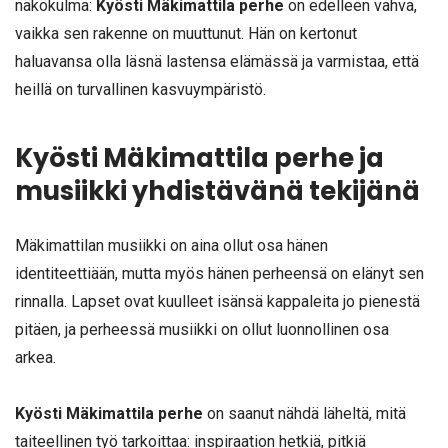
näkökulma:
Kyösti Mäkimattila perhe
on edelleen vahva,
vaikka sen rakenne on muuttunut. Hän on kertonut
haluavansa olla läsnä lastensa elämässä ja varmistaa, että
heillä on turvallinen kasvuympäristö.
Kyösti Mäkimattila perhe ja
musiikki yhdistävänä tekijänä
Mäkimattilan musiikki on aina ollut osa hänen
identiteettiään, mutta myös hänen perheensä on elänyt sen
rinnalla. Lapset ovat kuulleet isänsä kappaleita jo pienestä
pitäen, ja perheessä musiikki on ollut luonnollinen osa
arkea.
Kyösti Mäkimattila perhe
on saanut nähdä läheltä, mitä
taiteellinen työ tarkoittaa: inspiraation hetkiä, pitkiä