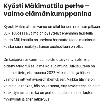
Kyösti Mäkimattila perhe –
vaimo elämänkumppanina
Kyösti Mäkimattilan vaimo on ollut hänen rinnallaan pitkään.
Julkisuudessa vaimo on pysytellyt enemmän taustalla,
mutta Mäkimattila on useissa haastatteluissa maininnut,
kuinka suuri merkitys hänen puolisollaan on ollut.
On kuitenkin tärkeää huomioida, että yksityiselämä on
pidetty tarkoituksella melko suojattuna. Julkisuuteen on
noussut tieto, että vuonna 2022 Mäkimattila ja hänen
vaimonsa jättivät avioerohakemuksen. Vaikka tilanne on
voinut olla raskas, hän on kertonut, että tavoitteena on ollut
keskittyä siihen, mikä on perheelle olennaisinta: lasten
hyvinvointi ja arjen jatkuvuus.