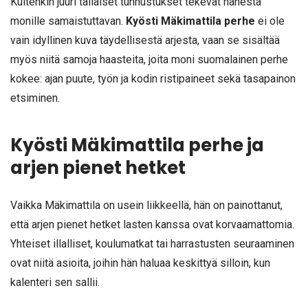
Kuitenkin juuri tällaiset tunnustukset tekevät hänestä
monille samaistuttavan.
Kyösti Mäkimattila perhe
ei ole
vain idyllinen kuva täydellisestä arjesta, vaan se sisältää
myös niitä samoja haasteita, joita moni suomalainen perhe
kokee: ajan puute, työn ja kodin ristipaineet sekä tasapainon
etsiminen.
Kyösti Mäkimattila perhe ja
arjen pienet hetket
Vaikka Mäkimattila on usein liikkeellä, hän on painottanut,
että arjen pienet hetket lasten kanssa ovat korvaamattomia.
Yhteiset illalliset, koulumatkat tai harrastusten seuraaminen
ovat niitä asioita, joihin hän haluaa keskittyä silloin, kun
kalenteri sen sallii.