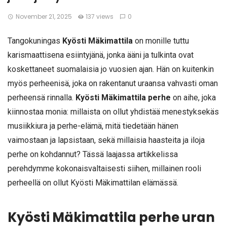
November 21, 2025
137 views
0
Tangokuningas
Kyösti Mäkimattila
on monille tuttu
karismaattisena esiintyjänä, jonka ääni ja tulkinta ovat
koskettaneet suomalaisia jo vuosien ajan. Hän on kuitenkin
myös perheenisä, joka on rakentanut uraansa vahvasti oman
perheensä rinnalla.
Kyösti Mäkimattila perhe
on aihe, joka
kiinnostaa monia: millaista on ollut yhdistää menestyksekäs
musiikkiura ja perhe-elämä, mitä tiedetään hänen
vaimostaan ja lapsistaan, sekä millaisia haasteita ja iloja
perhe on kohdannut? Tässä laajassa artikkelissa
perehdymme kokonaisvaltaisesti siihen, millainen rooli
perheellä on ollut Kyösti Mäkimattilan elämässä.
Kyösti Mäkimattila perhe uran