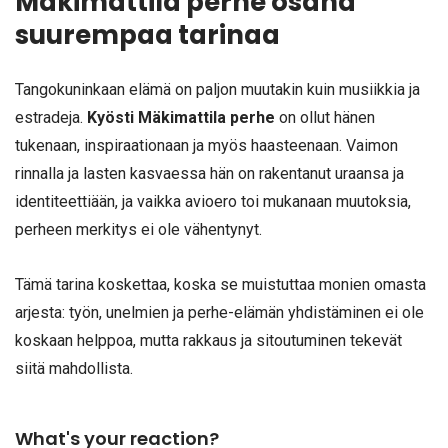
Mäkimattila perhe osana
suurempaa tarinaa
Tangokuninkaan elämä on paljon muutakin kuin musiikkia ja
estradeja.
Kyösti Mäkimattila perhe
on ollut hänen
tukenaan, inspiraationaan ja myös haasteenaan. Vaimon
rinnalla ja lasten kasvaessa hän on rakentanut uraansa ja
identiteettiään, ja vaikka avioero toi mukanaan muutoksia,
perheen merkitys ei ole vähentynyt.
Tämä tarina koskettaa, koska se muistuttaa monien omasta
arjesta: työn, unelmien ja perhe-elämän yhdistäminen ei ole
koskaan helppoa, mutta rakkaus ja sitoutuminen tekevät
siitä mahdollista.
What's your reaction?