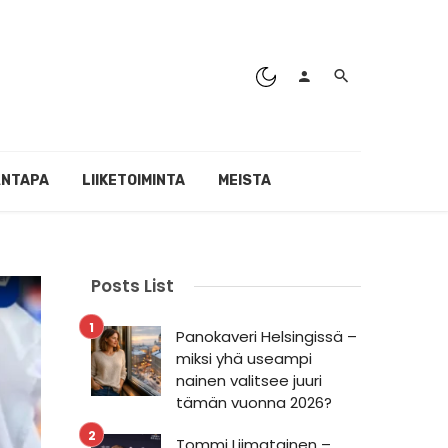
ÄNTAPA
LIIKETOIMINTA
MEISTA
Posts List
Panokaveri Helsingissä –
miksi yhä useampi
nainen valitsee juuri
tämän vuonna 2026?
Tommi Liimatainen –