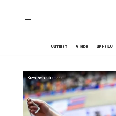
UUTISET
VIIHDE
URHEILU
Kuva: helsinkiuutiset