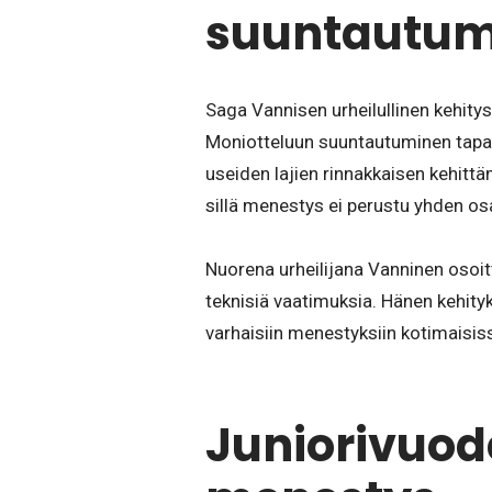
suuntautum
Saga Vannisen urheilullinen kehitys
Moniotteluun suuntautuminen tapahtu
useiden lajien rinnakkaisen kehitt
sillä menestys ei perustu yhden os
Nuorena urheilijana Vanninen osoit
teknisiä vaatimuksia. Hänen kehity
varhaisiin menestyksiin kotimaisissa
Juniorivuode