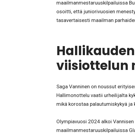
maailmanmestaruuskilpailuissa Bu
osoitti, että juniorivuosien menesty
tasavertaisesti maailman parhaide
Hallikauden
viisiottelu
Saga Vanninen on noussut erityises
Hallimonottelu vaatii urheilijalta k
mikä korostaa palautumiskykyä ja ki
Olympiavuosi 2024 alkoi Vannisen o
maailmanmestaruuskilpailuissa Gl