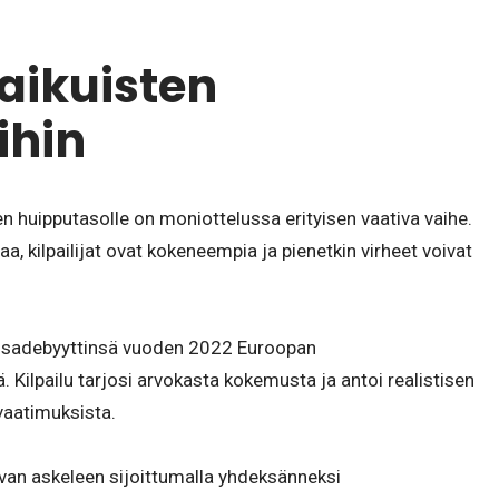
aikuisten
ihin
ten huipputasolle on moniottelussa erityisen vaativa vaihe.
a, kilpailijat ovat kokeneempia ja pienetkin virheet voivat
kisadebyyttinsä vuoden 2022 Euroopan
 Kilpailu tarjosi arvokasta kokemusta ja antoi realistisen
vaatimuksista.
an askeleen sijoittumalla yhdeksänneksi