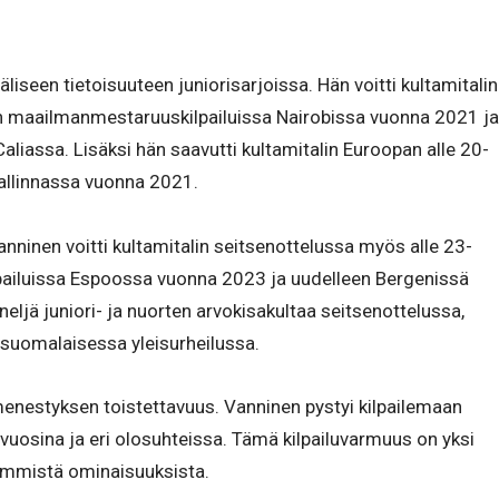
iseen tietoisuuteen juniorisarjoissa. Hän voitti kultamitalin
en maailmanmestaruuskilpailuissa Nairobissa vuonna 2021 ja
iassa. Lisäksi hän saavutti kultamitalin Euroopan alle 20-
Tallinnassa vuonna 2021.
nninen voitti kultamitalin seitsenottelussa myös alle 23-
pailuissa Espoossa vuonna 2023 ja uudelleen Bergenissä
ljä juniori- ja nuorten arvokisakultaa seitsenottelussa,
 suomalaisessa yleisurheilussa.
 menestyksen toistettavuus. Vanninen pystyi kilpailemaan
eri vuosina ja eri olosuhteissa. Tämä kilpailuvarmuus on yksi
immistä ominaisuuksista.