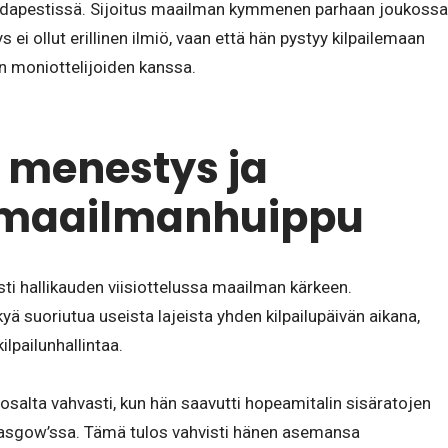
dapestissä. Sijoitus maailman kymmenen parhaan joukossa
s ei ollut erillinen ilmiö, vaan että hän pystyy kilpailemaan
n moniottelijoiden kanssa.
 menestys ja
n maailmanhuippu
ti hallikauden viisiottelussa maailman kärkeen.
ykyä suoriutua useista lajeista yhden kilpailupäivän aikana,
lpailunhallintaa.
salta vahvasti, kun hän saavutti hopeamitalin sisäratojen
asgow’ssa. Tämä tulos vahvisti hänen asemansa