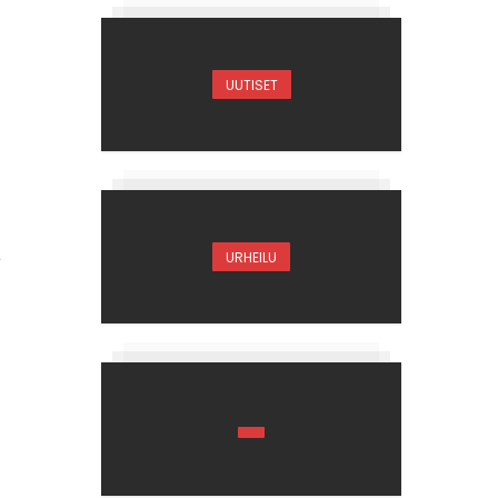
UUTISET
a
URHEILU