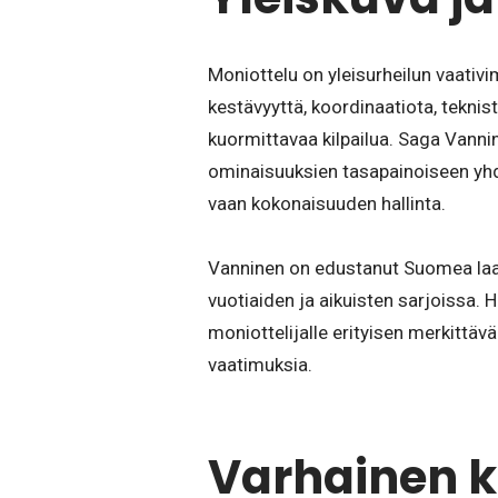
Moniottelu on yleisurheilun vaativi
kestävyyttä, koordinaatiota, teknis
kuormittavaa kilpailua. Saga Vannine
ominaisuuksien tasapainoiseen yhdi
vaan kokonaisuuden hallinta.
Vanninen on edustanut Suomea laaja
vuotiaiden ja aikuisten sarjoissa. 
moniottelijalle erityisen merkittävää
vaatimuksia.
Varhainen k