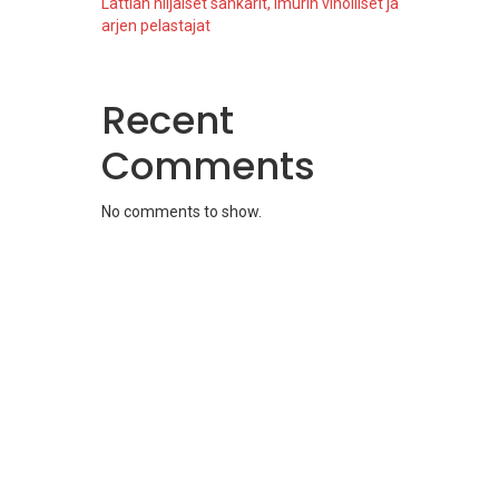
Lattian hiljaiset sankarit, imurin viholliset ja
arjen pelastajat
Recent
Comments
No comments to show.