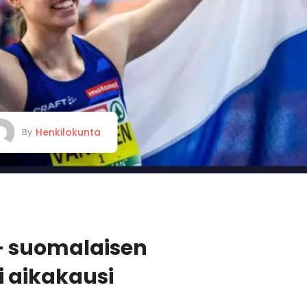
Henkilokunta
By
– suomalaisen
i aikakausi