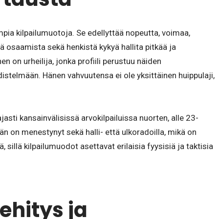
mpia kilpailumuotoja. Se edellyttää nopeutta, voimaa,
tä osaamista sekä henkistä kykyä hallita pitkää ja
n on urheilija, jonka profiili perustuu näiden
stelmään. Hänen vahvuutensa ei ole yksittäinen huippulaji,
sti kansainvälisissä arvokilpailuissa nuorten, alle 23-
Hän on menestynyt sekä halli- että ulkoradoilla, mikä on
, sillä kilpailumuodot asettavat erilaisia fyysisiä ja taktisia
ehitys ja