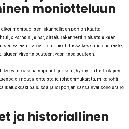
inen moniotteluun
 alkoi monipuolisen liikunnallisen pohjan kautta.
i jo varhain, ja harjoittelu rakennettiin alusta alkaen
ämisen varaan. Tämä on moniottelussa keskeinen periaate,
a-alueen ylivertaisuuteen, vaan tasaisuuteen.
ti kykyä omaksua nopeasti juoksu-, hyppy- ja heittolajien
ksensä oli nousujohteista ja johdonmukaista, mikä johti
 ikäluokkakilpailuissa ja loi pohjan kansainväliselle uralle.
t ja historiallinen