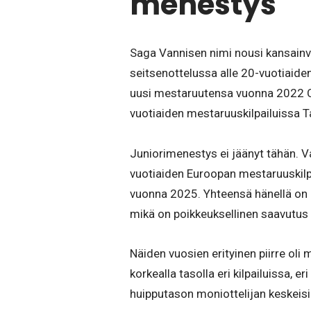
menestys
Saga Vannisen nimi nousi kansainväl
seitsenottelussa alle 20-vuotiaid
uusi mestaruutensa vuonna 2022 Cal
vuotiaiden mestaruuskilpailuissa 
Juniorimenestys ei jäänyt tähän. Va
vuotiaiden Euroopan mestaruuskil
vuonna 2025. Yhteensä hänellä on ne
mikä on poikkeuksellinen saavutus
Näiden vuosien erityinen piirre oli
korkealla tasolla eri kilpailuissa, 
huipputason moniottelijan keskeis