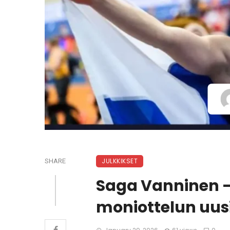
JULKKIKSET
SHARE
Saga Vanninen 
moniottelun uus