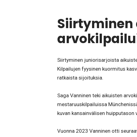
Siirtyminen 
arvokilpailu
Siirtyminen juniorisarjoista aikuis
Kilpailujen fyysinen kuormitus kasva
ratkaista sijoituksia.
Saga Vanninen teki aikuisten arvo
mestaruuskilpailuissa Münchenissä.
kuvan kansainvälisen huipputason 
Vuonna 2023 Vanninen otti seuraav