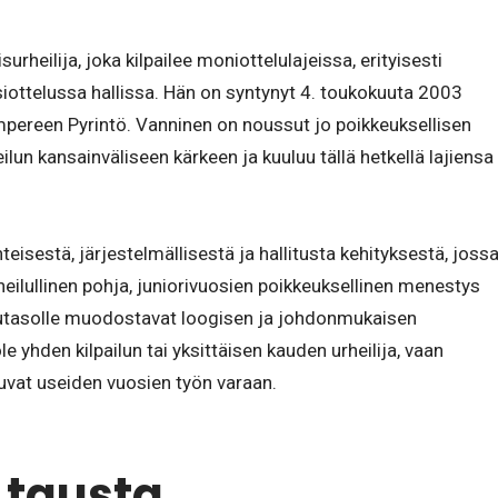
heilija, joka kilpailee moniottelulajeissa, erityisesti
isiottelussa hallissa. Hän on syntynyt 4. toukokuuta 2003
pereen Pyrintö. Vanninen on noussut jo poikkeuksellisen
ilun kansainväliseen kärkeen ja kuuluu tällä hetkellä lajiensa
eisestä, järjestelmällisestä ja hallitusta kehityksestä, joss
eilullinen pohja, juniorivuosien poikkeuksellinen menestys
pputasolle muodostavat loogisen ja johdonmukaisen
 yhden kilpailun tai yksittäisen kauden urheilija, vaan
uvat useiden vuosien työn varaan.
 tausta