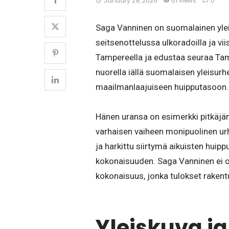
January 29, 2026
61 views
0
Saga Vanninen on suomalainen yleisur
seitsenottelussa ulkoradoilla ja vi
Tampereella ja edustaa seuraa Tam
nuorella iällä suomalaisen yleisurhe
maailmanlaajuiseen huipputasoon.
Hänen uransa on esimerkki pitkäjänt
varhaisen vaiheen monipuolinen urh
ja harkittu siirtymä aikuisten hui
kokonaisuuden. Saga Vanninen ei ole
kokonaisuus, jonka tulokset rakent
Yleiskuva ja